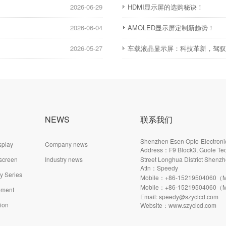
2026-06-29
HDMI显示屏的选购秘诀！
2026-06-04
AMOLED显示屏定制新趋势！
2026-05-27
车载液晶显示屏：科技革新，驾
NEWS
联系我们
Shenzhen Esen Opto-Electronic
splay
Company news
Address：F9 Block3, Guole Tec
 screen
Industry news
Street Longhua District Shenzh
Attn：Speedy
ay Series
Mobile：+86-15219504060（M
Mobile：+86-15219504060（M
pment
Email: speedy@szyclcd.com
tion
Website：www.szyclcd.com