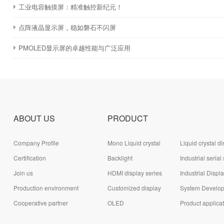
​工业电容触摸屏：精准触控新纪元！
点阵液晶显示屏，稳如磐石不闪屏
PMOLED显示屏的卓越性能与广泛应用
ABOUT US
PRODUCT
Company Profile
Mono Liquid crystal
Liquid crystal di
Certification
display (LCD)
Backlight
module (LCD)
Industrial serial
Join us
HDMI display series
series
Industrial Displ
Production environment
Customized display
System Develo
Cooperative partner
series
OLED
Board Series
Product applica