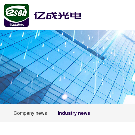
Company news
Industry news