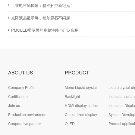
​工业电容触摸屏：精准触控新纪元！
点阵液晶显示屏，稳如磐石不闪屏
PMOLED显示屏的卓越性能与广泛应用
ABOUT US
PRODUCT
Company Profile
Mono Liquid crystal
Liquid crystal di
Certification
display (LCD)
Backlight
module (LCD)
Industrial serial
Join us
HDMI display series
series
Industrial Displ
Production environment
Customized display
System Develo
Cooperative partner
series
OLED
Board Series
Product applica