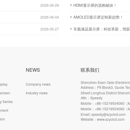
2026-06-29
HDMI显示屏的选购秘诀！
2026-06-04
AMOLED显示屏定制新趋势！
2026-05-27
车载液晶显示屏：科技革新，驾
NEWS
联系我们
Shenzhen Esen Opto-Electronic
splay
Company news
Address：F9 Block3, Guole Tec
 screen
Industry news
Street Longhua District Shenzh
Attn：Speedy
ay Series
Mobile：+86-15219504060（M
Mobile：+86-15219504060（M
pment
Email: speedy@szyclcd.com
tion
Website：www.szyclcd.com