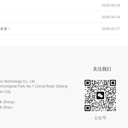
2026-06-29
2026-06-04
驭未来！
2026-05-27
关注我们
s Technology Co., Ltd.
hnological Park, No.1 Lirong Road, Dalang
en City.
r. Zheng）
r. Zhao）
公众号